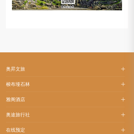
奥昇文旅
梭布垭石林
雅阁酒店
奥途旅行社
在线预定