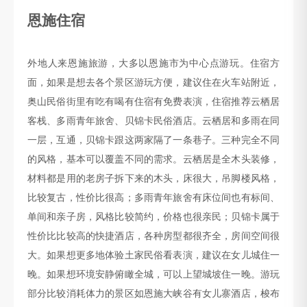
恩施住宿
外地人来恩施旅游，大多以恩施市为中心点游玩。住宿方
面，如果是想去各个景区游玩方便，建议住在火车站附近，
奥山民俗街里有吃有喝有住宿有免费表演，住宿推荐云栖居
客栈、多雨青年旅舍、贝锦卡民俗酒店。云栖居和多雨在同
一层，互通，贝锦卡跟这两家隔了一条巷子。三种完全不同
的风格，基本可以覆盖不同的需求。云栖居是全木头装修，
材料都是用的老房子拆下来的木头，床很大，吊脚楼风格，
比较复古，性价比很高；多雨青年旅舍有床位间也有标间、
单间和亲子房，风格比较简约，价格也很亲民；贝锦卡属于
性价比比较高的快捷酒店，各种房型都很齐全，房间空间很
大。如果想更多地体验土家民俗看表演，建议在女儿城住一
晚。如果想环境安静俯瞰全城，可以上望城坡住一晚。游玩
部分比较消耗体力的景区如恩施大峡谷有女儿寨酒店，梭布