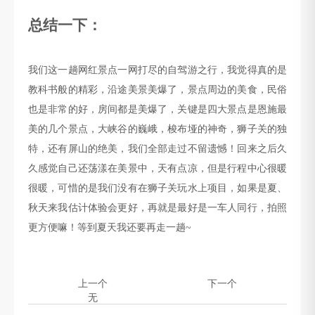
总结一下：
我们这一趟网红景点一网打尽的自驾游之行，我觉得真的是
教科书般的精彩，沿途美景美爆了，景点周边的美食，民俗
也是非常的好，房间都是美爆了，关键是四大景点是恩施最
美的几个景点，大峡谷的巍峨，梭布垭的神奇，狮子关的独
特，还有屏山的绝美，我们全部走过不留遗憾！回来之后久
久感觉自己还荡漾在美景中，天有点凉，但是行程中心很暖
很暖，可惜的是我们没有在狮子关玩水上项目，如果是夏、
秋天来我估计体验会更好，再就是最好是一车人同行，拍照
更方便嘛！等到夏天我还要再走一趟
~
上一个
下一个
无