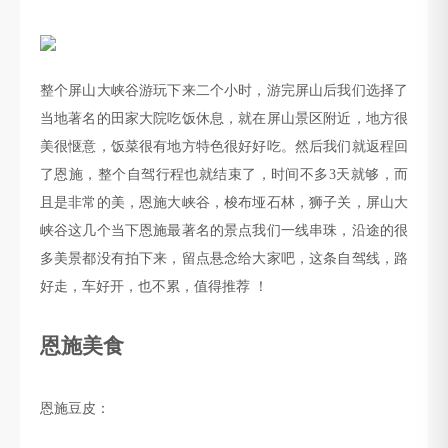
整个屏山大峡谷游玩下来二个小时，游完屏山后我们选择了
当地著名的田家大院吃饭休息，就在屏山景区附近，地方很
美很惬意，饭菜很有地方特色很好好吃。然后我们就返程回
了恩施，整个自驾行程也就结束了，时间不多
3
天就够，而
且是非常的美，恩施大峡谷，梭布垭石林，狮子关，屏山大
峡谷这几个当下恩施最著名的景点我们一线串珠，沿途的很
多美景都没有拍下来，留点悬念给大家吧，这条自驾线，路
好走，车好开，也不累，值得推荐 ！
恩施美食
恩施豆皮：