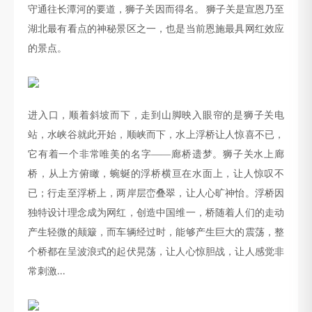
守通往长潭河的要道，狮子关因而得名。
狮子关是宣恩乃至
湖北最有看点的神秘景区之一，也是当前恩施最具网红效应
的景点。
进入口，顺着斜坡而下，走到山脚映入眼帘的是狮子关电
站，水峡谷就此开始，顺峡而下，水上浮桥让人惊喜不已，
它有着一个非常唯美的名字
——廊桥遗梦。狮子关水上廊
桥，从上方俯瞰，蜿蜒的浮桥横亘在水面上，让人惊叹不
已；行走至浮桥上，两岸层峦叠翠，让人心旷神怡。浮桥因
独特设计理念成为网红，创造中国维一，桥随着人们的走动
产生轻微的颠簸，而车辆经过时，能够产生巨大的震荡，整
个桥都在呈波浪式的起伏晃荡，让人心惊胆战，让人感觉非
常刺激
...