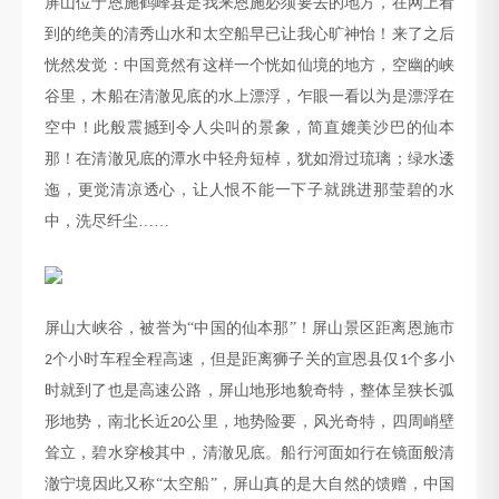
屏山位于恩施鹤峰县是我来恩施必须要去的地方，在网上看
到的绝美的清秀山水和太空船早已让我心旷神怡！来了之后
恍然发觉：中国竟然有这样一个恍如仙境的地方，空幽的峡
谷里，木船在清澈见底的水上漂浮，乍眼一看以为是漂浮在
空中！此般震撼到令人尖叫的景象，简直媲美沙巴的仙本
那！在清澈见底的潭水中轻舟短棹，犹如滑过琉璃；绿水逶
迤，更觉清凉透心，让人恨不能一下子就跳进那莹碧的水
中，洗尽纤尘
……
屏山大峡谷，被誉为
“中国的仙本那”！屏山景区距离恩施市
个小时车程全程高速，但是距离狮子关的宣恩县仅
个多小
2
1
时就到了也是高速公路，屏山地形地貌奇特，整体呈狭长弧
形地势，南北长近
公里，地势险要，风光奇特，四周峭壁
20
耸立，碧水穿梭其中，清澈见底。船行河面如行在镜面般清
澈宁境因此又称“太空船”，屏山真的是大自然的馈赠，中国