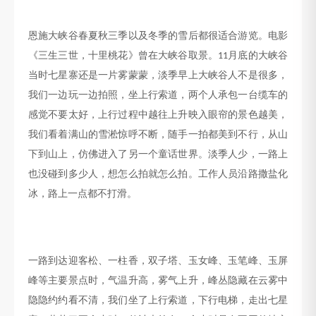
恩施大峡谷春夏秋三季以及冬季的雪后都很适合游览。电影
《三生三世，十里桃花》曾在大峡谷取景。
月底
的大峡谷
11
当时七星寨还是一片雾蒙蒙，
淡季
早上大峡谷人
不是很多
，
我们一边玩一边拍照，坐上行索道，两个人承包一台缆车的
感觉不要太好
，
上行过程中越往上升映入眼帘的景色越美，
我们看着满山的雪淞惊呼不断，随手一拍都美到不行，从山
下到山上，仿佛进入了另一个童话世界。淡季人少，一路上
也没碰到多少人，想怎么拍就怎么拍。工作人员沿路撒盐化
冰，路上一点都不打滑。
一路
到达迎客松、一柱香，双子塔、玉女峰、玉笔峰、玉屏
峰等主要景点时，气温升高，雾气上升，峰丛隐藏在云雾中
隐隐约约看不清，我们坐了上行索道，下行电梯，走出七星