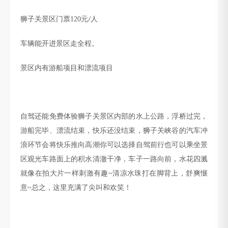
狮子关景区门票
120
元
人
/
车辆能开进景区走全程。
景区内有游船项目和漂流项目
自驾还能免费体验狮子关景区内部的水上公路，浮桥过完
，
游船完毕、漂流结束，快乐还没结束
，
狮子关峡谷的
汽车冲
浪环节会将快乐推向高潮你可以选择自驾前行也可以乘坐景
区观光车路面上的积水清澈干净
，
车子一路向前，水花四溅
就像在拍大片一样刺激有趣
~清凉水珠打在脚背上，舒爽惬
意~总之，这里充满了尖叫和欢笑
！