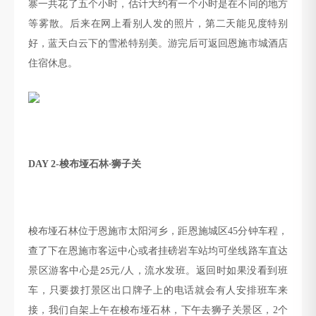
寨一共花了五个小时，估计大约有一个小时是在不同的地方
等雾散。后来在网上看别人发的照片，第二天能见度特别
好，蓝天白云下的雪淞特别美
。游完后可返回恩施市城酒店
住宿休息。
DAY 2-
梭布垭石林
狮子关
-
梭布垭石林位于恩施市太阳河乡，距恩施
城区
45
分钟
车程，
查了下
在恩施市客运中心或者挂磅岩车站均可坐
线路车直达
景区游客中心是
元
人，流水发班。返回时如果没看到班
25
/
车，只要拨打景区出口牌子上的电话就会有人安排班车来
接
，我们自架上午在梭布垭石林，下午去狮子关景区，
2
个