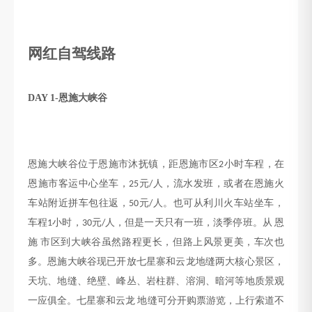
网红自驾线路
DAY 1-
恩施大峡谷
恩施大峡谷位于恩施市
沐抚镇
，距恩施市区
小时车程，在
2
恩施市客运中心坐车，
元
人，流水发班，或者在恩施火
25
/
车站附近拼车包往返，
元
人。也可从利川火车站坐车，
50
/
车程
小时，
元
人，但是一天只有一班，淡季停班。从
恩
1
30
/
施
市区到大峡谷虽然路程更长，但路上风景更美，车次也
多。恩施大峡谷现已开放七星寨和
云龙
地缝两大核心景区，
天坑、地缝、绝壁、峰丛、岩柱群、溶洞、暗河等地质景观
一应俱全。七星寨和云龙
地缝可分开购票游览，上行索道不