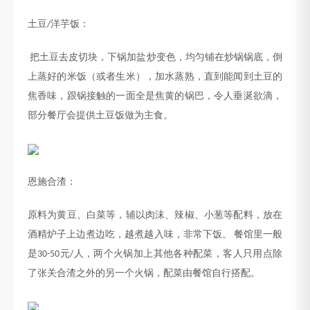
土豆
洋芋饭：
/
把土豆去皮切块，下锅加盐炒变色，均匀铺在炒锅锅底，倒
上蒸好的米饭（或者生米），加水蒸熟，直到能闻到土豆的
焦香味，跟锅接触的一面全是焦黄的锅巴，令人垂涎欲滴，
部分餐厅会提供土豆饭做为主食。
恩施合渣：
原料为黄豆、白菜等，辅以肉沫、辣椒、小葱等配料，放在
酒精炉子上边煮边吃，越煮越入味，非常下饭。
餐馆里一般
是
元
人，两个火锅加上其他各种配菜，客人只用点除
30-50
/
了张关合渣之外的另一个火锅，配菜由餐馆自行搭配。