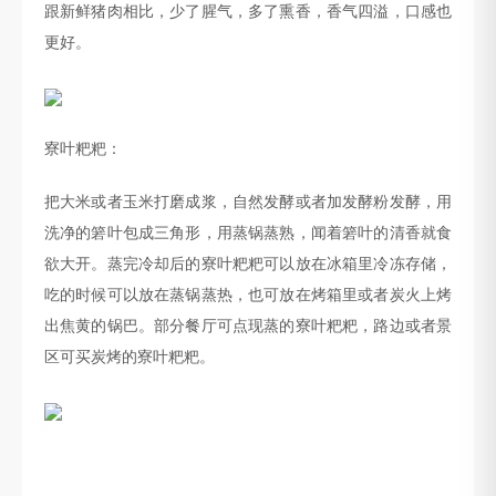
跟新鲜猪肉相比，少了腥气，多了熏香，
香气四溢，
口感也
更好。
寮叶粑粑
：
把大米或者玉米打磨成浆，自然发酵或者加发酵粉发酵，用
洗净的箬叶包成三角形，用蒸锅蒸熟，闻着箬叶的清香就食
欲大开。蒸完冷却后的寮叶粑粑可以放在冰箱里冷冻存储，
吃的时候可以放在蒸锅蒸热，也可放在烤箱里或者炭火上烤
出焦黄的锅巴。部分餐厅可点现蒸的寮叶粑粑，路边或者景
区可买炭烤的寮叶粑粑。