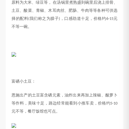
原料为大米、绿豆等，
在汤锅里煮熟盛到碗里后浇上排骨、
土豆、酸菜、青椒、木耳肉丝、肥肠、牛肉等等各种可供选
择的配料
我们称之为臊子
，口感劲道十足，价格约
元
(
)
6-15
不等一碗。
富硒小土豆：
恩施出产的土豆富含硒元素，油炸出来再加上辣椒、酸萝卜
等作料，美味十足，路边经常能看到小推车卖，价格约
5-10
元不等，餐厅饭馆也可点。