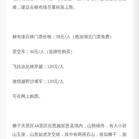
难，建议去梭布垭尽量轻装上阵。
梭布垭石林
门票价格：
元
人（
惠游湖北
门票免费）
78
/
景交车：
元
人（
选择性购买
）
30
/
飞拉达丛林穿越：
120
元
人
/
激情越野沙滩车：
120
元
人
/
可在网上购票。
狮子关景区
景区在恩施宣恩县境内
，山势雄伟，有大小岩
4A
山五座，山形如虎牙交错，其中有两座石山，状似狮子
，扼