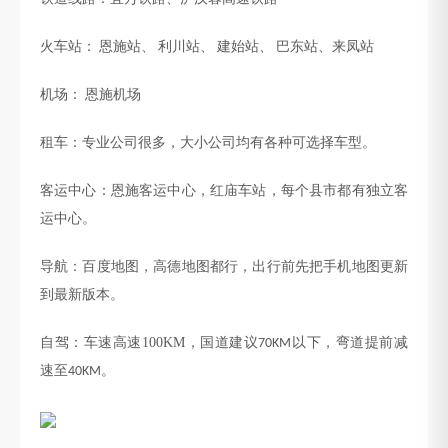
火车站：
恩施站、
利川站、
建始站、
巴东站、来凤站
机场：
恩施机场
租车
：专业
公司很多，大小公司均有
各种可选择车型
。
客运中心：恩施客运中心，红庙车站，每个县市都有独立客
运中心。
导航：百度地图，高德地图都行，出行前先把手机地图更新
到最新版本。
自驾：车速高速
100KM
，国道建议
以下，弯道提前减
70KM
速至
。
40KM