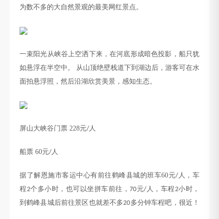
为数不多的大自然景观的最美网红景点。
一束阳光从峡谷上空洒下来，在河底形成暗色投影，船只犹
如悬浮在半空中。
从山顶绝壁栈道下到湖边后，游客可在水
面拍悬浮照，然后沿湖欣赏美景，感知生态。
屏山大峡谷门票
228
元
人
/
船票
60
元
人
/
据了解恩施市客运中心有前往鹤峰县城的班车
60
元
人，车
/
程
个多小时，也可以坐拼车前往，
元
人，车程
小时，
2
70
/
2
到鹤峰县城后前往景区也就差不多
多分钟车程吧，很近！
20