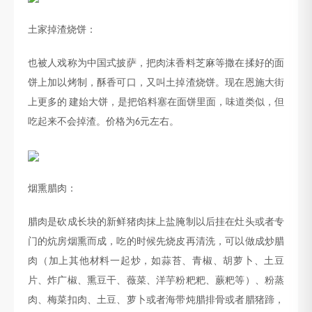
土家掉渣烧饼：
也被人戏称为中国式披萨，把肉沫香料芝麻等撒在揉好的面
饼上加以烤制，酥香可口，又叫土掉渣烧饼。现在恩施大街
上更多的
建始大饼，是把馅料塞在面饼里面，味道类似，但
吃起来不会掉渣。价格为
元左右。
6
烟熏腊肉：
腊肉是砍成长块的新鲜猪肉抹上盐腌制以后挂在灶头或者专
门的炕房
烟
熏而成，吃的时候先烧皮再清洗，可以做成炒腊
肉（加上其他材料一起炒，如蒜苔、青椒、胡萝卜、土豆
片、炸广椒、熏豆干、薇菜、洋芋粉粑粑、蕨粑等）、粉蒸
肉、梅菜扣肉、土豆、萝卜或者海带炖腊排骨或者腊猪蹄，