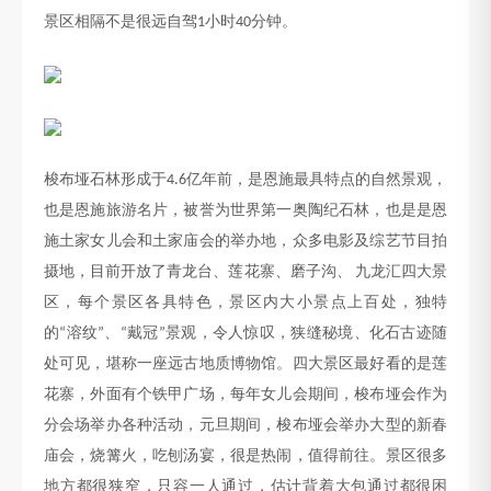
景区相隔不是很远自驾
小时
分钟
。
1
40
梭布垭石林形成于
亿年前，
是恩施最具特点的自然景观，
4.6
也是恩施旅游名片，被誉为世界第一奥陶纪石林，也是是恩
施土家女儿会和土家庙会的举办地，众多电影及综艺节目拍
摄地，
目前开放了青龙
台
、莲花寨、磨子沟、
九龙汇四大景
区，每个景区各具特色，景区内
大小景点上百处，
独特
的
溶纹
、
戴冠
景观，令人惊叹，狭缝秘境、化石古迹随
“
”
“
”
处可见，堪称一座远古地质博物馆。四大景区最好看的是莲
花寨，外面有个铁甲广场，每年女儿会期间，梭布垭会作为
分会场举办各种活动，元旦期间，梭布垭会举办大型的新春
庙会，烧篝火，吃刨汤宴，很是热闹，值得前往。景区很多
地方都很狭窄，只容一人通过，估计背着大包通过都很困