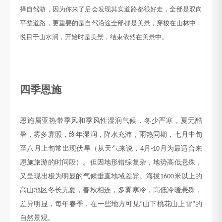
择
自驾游，因为你来了后会发现
其实
道路都很好走，全部是双向
平整道路，更重要的是自驾沿途全部都是美景，穿梭在山林中，
悦目于山水涧
，
开始时是美景，结束依然在美景中
。
四季恩施
恩施属亚热带季风和季风性湿润气候，冬少严寒，夏无酷
暑，雾多寡照，终年湿润，降水充沛，雨热同期，七月中旬
至八月上旬常出现伏旱（从天气来说，
月
月为最适合来
4
-10
恩施旅游的时间段）。但因地形错综复杂，地势高低悬殊，
又呈现出极为明显的气候垂直地域差异。海拔
米以上的
1600
高山地区冬长无夏，春秋相连，多雾寒冷，高低冷暖悬殊，
差异明显，每年春季，在一些地方可见
山下桃花山上雪
的
“
”
自然景观。