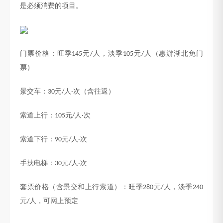
是必须消费的项目。
门票价格：旺季
元
人，淡季
元
人
（惠游湖北免门
145
/
105
/
票）
景交车：
元
人
次（含往返）
30
/
·
索道上行：
元
人
次
105
/
·
索道下行：
元
人
次
90
/
·
手扶电梯：
元
人
次
30
/
·
套票价格（含景交和上行索道）：旺季
元
人，淡季
280
/
240
元
人，
可
网上预定
/