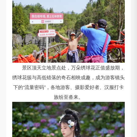
景区顶天立地景点处，万朵绣球花正值盛放期，
绣球花簇与高低错落的奇石相映成趣，成为游客镜头
下的“流量密码”，各地游客、摄影爱好者、汉服打卡
族纷至沓来。