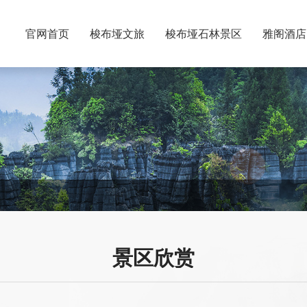
官网首页
梭布垭文旅
梭布垭石林景区
雅阁酒店
景区欣赏