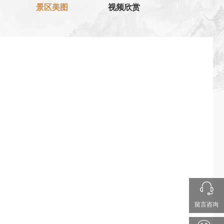
景区美图
视频欣赏
留言咨询